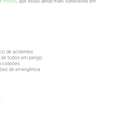
de
motos
, que estão ainda mais vulneráveis em
co de acidentes.
 de todos em perigo.
 colisões.
ções de emergência.
: