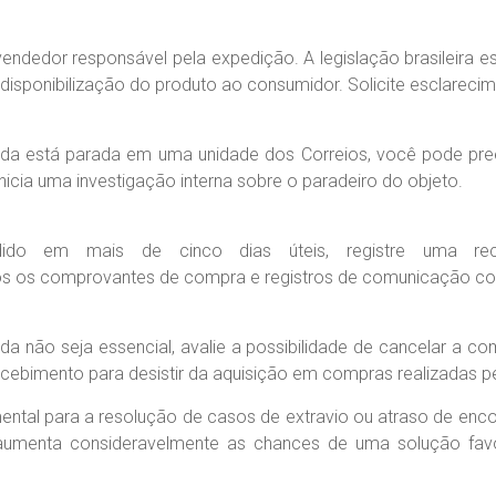
ndedor responsável pela expedição. A legislação brasileira es
 disponibilização do produto ao consumidor. Solicite esclareci
da está parada em uma unidade dos Correios, você pode pree
inicia uma investigação interna sobre o paradeiro do objeto.
dido em mais de cinco dias úteis, registre uma re
dos os comprovantes de compra e registros de comunicação c
nda não seja essencial, avalie a possibilidade de cancelar a
cebimento para desistir da aquisição em compras realizadas pel
ntal para a resolução de casos de extravio ou atraso de e
 aumenta consideravelmente as chances de uma solução fav