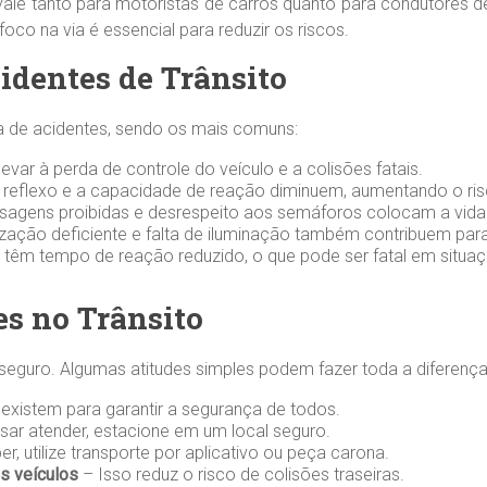
o vale tanto para motoristas de carros quanto para condutores 
foco na via é essencial para reduzir os riscos.
identes de Trânsito
a de acidentes, sendo os mais comuns:
evar à perda de controle do veículo e a colisões fatais.
 reflexo e a capacidade de reação diminuem, aumentando o ris
sagens proibidas e desrespeito aos semáforos colocam a vida
ização deficiente e falta de iluminação também contribuem para
têm tempo de reação reduzido, o que pode ser fatal em situa
s no Trânsito
seguro. Algumas atitudes simples podem fazer toda a diferença
 existem para garantir a segurança de todos.
sar atender, estacione em um local seguro.
r, utilize transporte por aplicativo ou peça carona.
s veículos
– Isso reduz o risco de colisões traseiras.