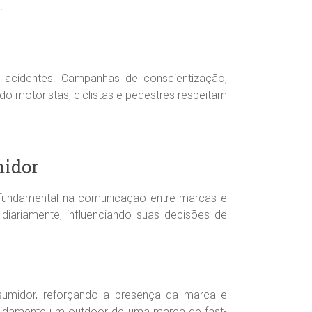
.
 acidentes. Campanhas de conscientização,
do motoristas, ciclistas e pedestres respeitam
midor
l fundamental na comunicação entre marcas e
iariamente, influenciando suas decisões de
nsumidor, reforçando a presença da marca e
tidamente um outdoor de uma marca de fast-