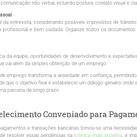
comunicação não verbal, incluindo postura, contato visual e cla
essoal
l da entrevista, considerando possíveis imprevistos de trânsit
 profissional e bem cuidada. Organize todos os documentos ne
ica da equipe, oportunidades de desenvolvimento e expectativas
que vai além da simples obtenção de um emprego.
 de emprego transforma a ansiedade em confiança, permitindo 
e que o objetivo final é estabelecer um diálogo genuíno onde
ma parceria de longo prazo.
elecimento Conveniado para Pagam
ar pagamentos e transações bancárias tornou-se uma necessida
 de resolver essas pendências na
lotérica mais próxima
, é im