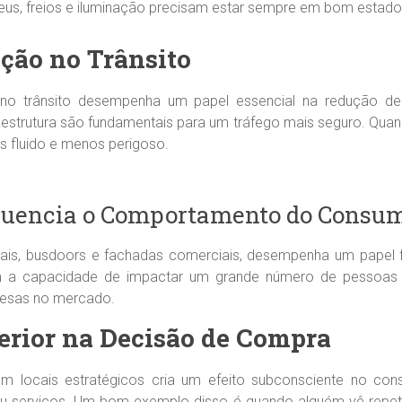
us, freios e iluminação precisam estar sempre em bom estado
ção no Trânsito
 no trânsito desempenha um papel essencial na redução de
raestrutura são fundamentais para um tráfego mais seguro. Quan
s fluido e menos perigoso.
fluencia o Comportamento do Consu
igitais, busdoors e fachadas comerciais, desempenha um pape
m a capacidade de impactar um grande número de pessoas d
resas no mercado.
erior na Decisão de Compra
m locais estratégicos cria um efeito subconsciente no co
 ou serviços. Um bom exemplo disso é quando alguém vê repe